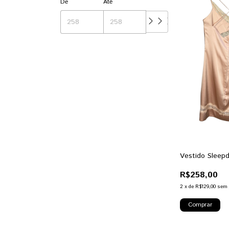
De
Até
Vestido Sleepd
R$258,00
2
x
de
R$129,00
sem 