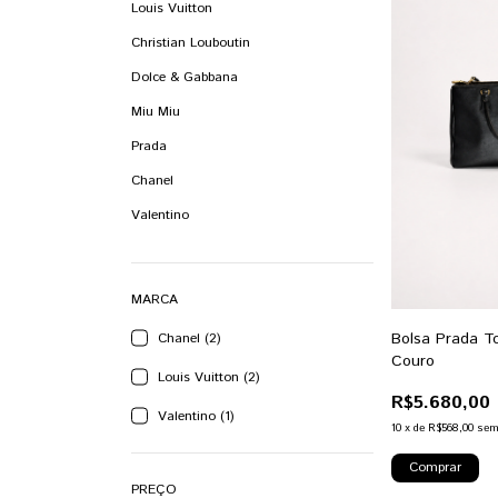
Louis Vuitton
Christian Louboutin
Dolce & Gabbana
Miu Miu
Prada
Chanel
Valentino
MARCA
Bolsa Prada T
Chanel (2)
Couro
Louis Vuitton (2)
R$5.680,00
Valentino (1)
10
x
de
R$568,00
sem
PREÇO