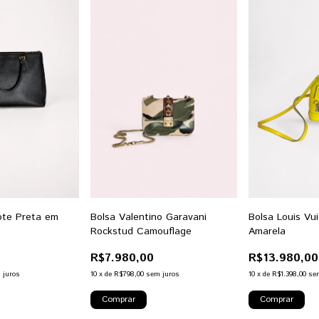
ote Preta em
Bolsa Valentino Garavani
Bolsa Louis Vu
Rockstud Camouflage
Amarela
R$7.980,00
R$13.980,00
 juros
10
x
de
R$798,00
sem juros
10
x
de
R$1.398,00
se