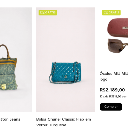
GRÁTIS
GRÁTIS
Óculos MIU MIU
logo
R$2.189,00
10
x
de
R$218,90
sem 
itton Jeans
Bolsa Chanel Classic Flap em
Verniz Turquesa