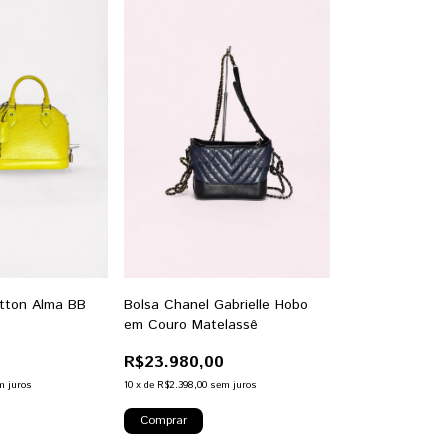
itton Alma BB
Bolsa Chanel Gabrielle Hobo
em Couro Matelassê
R$23.980,00
m juros
10
x
de
R$2.398,00
sem juros