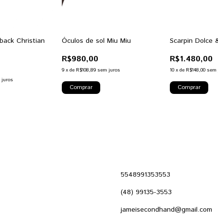
gback Christian
Óculos de sol Miu Miu
Scarpin Dolce
R$980,00
R$1.480,00
9
x
de
R$108,89
sem juros
10
x
de
R$148,00
sem 
 juros
5548991353553
(48) 99135-3553
jameisecondhand@gmail.com