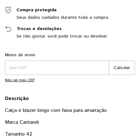
Compra protegida
Seus dados cuidados durante toda a compra.
Trocas e devoluções
Se não gostar, você pode trocar ou devolver.
Entregas para o CEP:
Alterar CEP
Meios de envio
Calcular
Não sei meu CEP
Descrição
Calça e blazer longo com faixa para amarração
Marca Cantareli
Tamanho 42